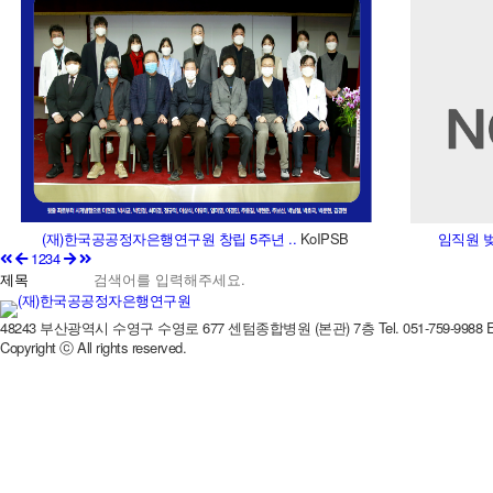
(재)한국공공정자은행연구원 창립 5주년 ..
KoIPSB
임직원 벚
1
2
3
4
48243 부산광역시 수영구 수영로 677 센텀종합병원 (본관) 7층
Tel. 051-759-9988
Copyright ⓒ All rights reserved.