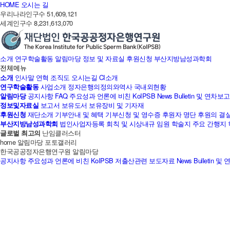
HOME
오시는 길
우리나라인구수
51,609,121
세계인구수
8,231,613,070
소개
연구학술활동
알림마당
정보 및 자료실
후원신청
부산지방남성과학회
전체메뉴
소개
인사말
연혁
조직도
오시는길
CI소개
연구학술활동
사업소개
정자은행의정의와역사
국내외현황
알림마당
공지사항
FAQ
주요성과
언론에 비친 KoIPSB
News Bulletin 및 연차
정보및자료실
보고서
보유도서
보유장비 및 기자재
후원신청
재단소개
기부안내 및 혜택
기부신청 및 영수증
후원자 명단
후원의 결
부산지방남성과학회
법인사업자등록
회칙 및 시상내규
임원
학술지
주요 간행지
글로벌 최고의
난임클러스터
home
알림마당
포토갤러리
한국공공정자은행연구원
알림마당
공지사항
주요성과
언론에 비친 KoIPSB
저출산관련 보도자료
News Bulletin