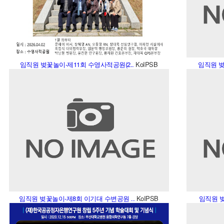
임직원 벚꽃놀이-제11회 수영사적공원(2..
KoIPSB
임직원 벚
임직원 벚꽃놀이-제8회 이기대 수변공원 ..
KoIPSB
임직원 벚