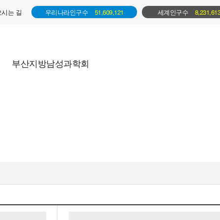
오시는 길
우리나라인구수
51,609,121
세계인구수
8,231,61
부산지방남성과학회