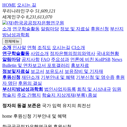
HOME
오시는 길
우리나라인구수
51,609,121
세계인구수
8,231,613,070
소개
연구학술활동
알림마당
정보 및 자료실
후원신청
부산지
방남성과학회
전체메뉴
소개
인사말
연혁
조직도
오시는길
CI소개
연구학술활동
사업소개
정자은행의정의와역사
국내외현황
알림마당
공지사항
FAQ
주요성과
언론에 비친 KoIPSB
News
Bulletin 및 연차보고서
포토갤러리
홍보자료
정보및자료실
보고서
보유도서
보유장비 및 기자재
후원신청
재단소개
기부안내 및 혜택
기부신청 및 영수증
후원
자 명단
후원의 결실
부산지방남성과학회
법인사업자등록
회칙 및 시상내규
임원
학술지
주요 간행지
학술지 지상게재(부록) 종설
정자의 동결 보존은
국가 임력 유지의 최전선
home
후원신청
기부안내 및 혜택
한국공공정자은행연구원
후원신청